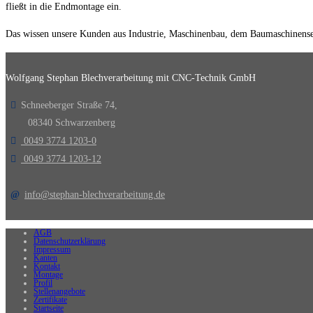
fließt in die Endmontage ein.
Das wissen unsere Kunden aus Industrie, Maschinenbau, dem Baumaschinense
Wolfgang Stephan Blechverarbeitung mit CNC-Technik GmbH
Schneeberger Straße 74,
08340 Schwarzenberg
0049 3774 1203-0
0049 3774 1203-12
info@stephan-blechverarbeitung.de
AGB
Datenschutzerklärung
Impressum
Kanten
Kontakt
Montage
Profil
Stellenangebote
Zertifikate
Startseite