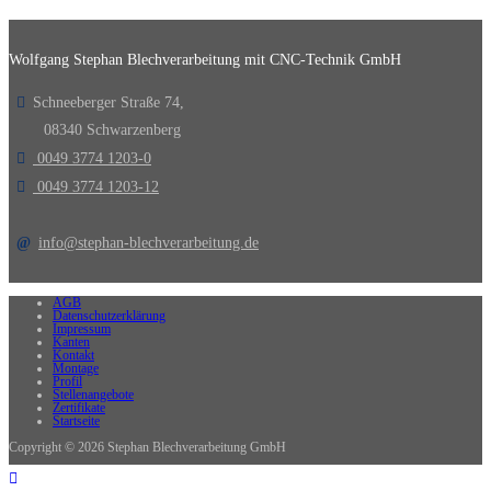
Wolfgang Stephan Blechverarbeitung mit CNC-Technik GmbH
Schneeberger Straße 74,
08340 Schwarzenberg
0049 3774 1203-0
0049 3774 1203-12
info@stephan-blechverarbeitung.de
AGB
Datenschutzerklärung
Impressum
Kanten
Kontakt
Montage
Profil
Stellenangebote
Zertifikate
Startseite
Copyright © 2026 Stephan Blechverarbeitung GmbH